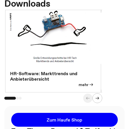
Downloads
HR-Software: Markttrends und
Sicherheit
Anbieterübersicht
die betrie
so wichtig 
mehr
Zum Haufe Shop