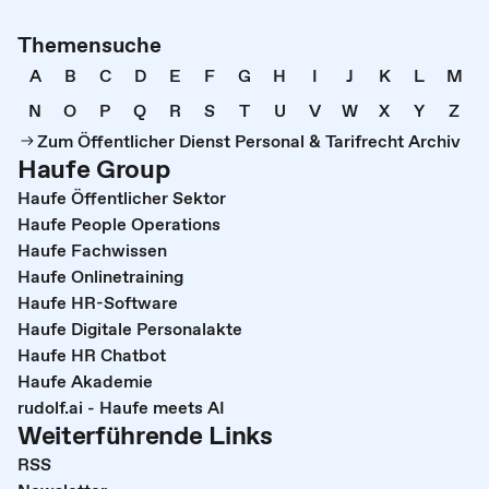
Themensuche
A
B
C
D
E
F
G
H
I
J
K
L
M
N
O
P
Q
R
S
T
U
V
W
X
Y
Z
Zum Öffentlicher Dienst Personal & Tarifrecht Archiv
Haufe Group
Haufe Öffentlicher Sektor
Haufe People Operations
Haufe Fachwissen
Haufe Onlinetraining
Haufe HR-Software
Haufe Digitale Personalakte
Haufe HR Chatbot
Haufe Akademie
rudolf.ai - Haufe meets AI
Weiterführende Links
RSS