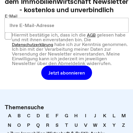
dem
ImmobilienWirtschaft
Newsletter
- kostenlos und unverbindlich
E-Mail
Hiermit bestätige ich, dass ich die
gelesen habe
AGB
und mit ihnen einverstanden bin. Die
habe ich zur Kenntnis genommen.
Datenschutzerklärung
Ich bin mit der Verarbeitung meiner Daten zur
Versendung der Newsletter einverstanden. Meine
Einwilligung kann ich jederzeit im jeweiligen
Newsletter über den Abmeldelink widerrufen.
Jetzt abonnieren
Themensuche
A
B
C
D
E
F
G
H
I
J
K
L
M
N
O
P
Q
R
S
T
U
V
W
X
Y
Z