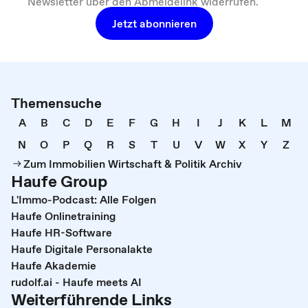
Newsletter über den Abmeldelink widerrufen.
Jetzt abonnieren
Themensuche
A
B
C
D
E
F
G
H
I
J
K
L
M
N
O
P
Q
R
S
T
U
V
W
X
Y
Z
Zum Immobilien Wirtschaft & Politik Archiv
Haufe Group
L'Immo-Podcast: Alle Folgen
Haufe Onlinetraining
Haufe HR-Software
Haufe Digitale Personalakte
Haufe Akademie
rudolf.ai - Haufe meets AI
Weiterführende Links