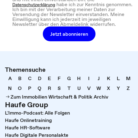
habe ich zur Kenntnis genommen.
Datenschutzerklärung
Ich bin mit der Verarbeitung meiner Daten zur
Versendung der Newsletter einverstanden. Meine
Einwilligung kann ich jederzeit im jeweiligen
Newsletter über den Abmeldelink widerrufen.
Jetzt abonnieren
Themensuche
A
B
C
D
E
F
G
H
I
J
K
L
M
N
O
P
Q
R
S
T
U
V
W
X
Y
Z
Zum Immobilien Wirtschaft & Politik Archiv
Haufe Group
L'Immo-Podcast: Alle Folgen
Haufe Onlinetraining
Haufe HR-Software
Haufe Digitale Personalakte