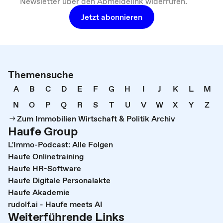
Newsletter über den Abmeldelink widerrufen.
Jetzt abonnieren
Themensuche
A
B
C
D
E
F
G
H
I
J
K
L
M
N
O
P
Q
R
S
T
U
V
W
X
Y
Z
Zum Immobilien Wirtschaft & Politik Archiv
Haufe Group
L'Immo-Podcast: Alle Folgen
Haufe Onlinetraining
Haufe HR-Software
Haufe Digitale Personalakte
Haufe Akademie
rudolf.ai - Haufe meets AI
Weiterführende Links