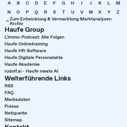
A
B
C
D
E
F
G
H
I
J
K
L
M
N
O
P
Q
R
S
T
U
V
W
X
Y
Z
Zum Entwicklung & Vermarktung Marktanalysen
Archiv
Haufe Group
L'Immo-Podcast: Alle Folgen
Haufe Onlinetraining
Haufe HR-Software
Haufe Digitale Personalakte
Haufe Akademie
rudolf.ai - Haufe meets AI
Weiterführende Links
RSS
FAQ
Mediadaten
Presse
Netiquette
Sitemap
Kontakt