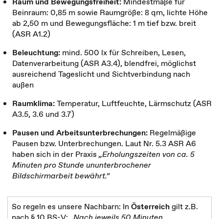
Raum und Bewegungsfreiheit:
Mindestmaße für
Beinraum: 0,85 m sowie Raumgröße: 8 qm, lichte Höhe
ab 2,50 m und Bewegungsfläche: 1 m tief bzw. breit
(ASR A1.2)
Beleuchtung:
mind. 500 lx für Schreiben, Lesen,
Datenverarbeitung (ASR A3.4), blendfrei, möglichst
ausreichend Tageslicht und Sichtverbindung nach
außen
Raumklima:
Temperatur, Luftfeuchte, Lärmschutz (ASR
A3.5, 3.6 und 3.7)
Pausen und Arbeitsunterbrechungen:
Regelmäßige
Pausen bzw. Unterbrechungen. Laut Nr. 5.3 ASR A6
haben sich in der Praxis
„Erholungszeiten von ca. 5
Minuten pro Stunde ununterbrochener
Bildschirmarbeit bewährt.“
So regeln es unsere Nachbarn: In
Österreich
gilt z.B.
nach § 10 BS-V:
„Nach jeweils 50 Minuten