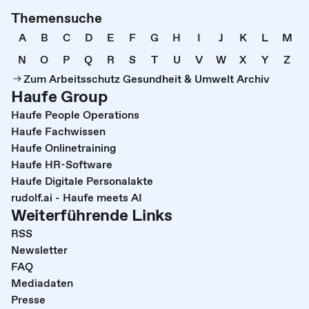
Themensuche
A
B
C
D
E
F
G
H
I
J
K
L
M
N
O
P
Q
R
S
T
U
V
W
X
Y
Z
Zum Arbeitsschutz Gesundheit & Umwelt Archiv
Haufe Group
Haufe People Operations
Haufe Fachwissen
Haufe Onlinetraining
Haufe HR-Software
Haufe Digitale Personalakte
rudolf.ai - Haufe meets AI
Weiterführende Links
RSS
Newsletter
FAQ
Mediadaten
Presse