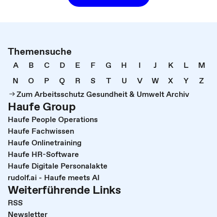
Themensuche
A
B
C
D
E
F
G
H
I
J
K
L
M
N
O
P
Q
R
S
T
U
V
W
X
Y
Z
Zum Arbeitsschutz Gesundheit & Umwelt Archiv
Haufe Group
Haufe People Operations
Haufe Fachwissen
Haufe Onlinetraining
Haufe HR-Software
Haufe Digitale Personalakte
rudolf.ai - Haufe meets AI
Weiterführende Links
RSS
Newsletter