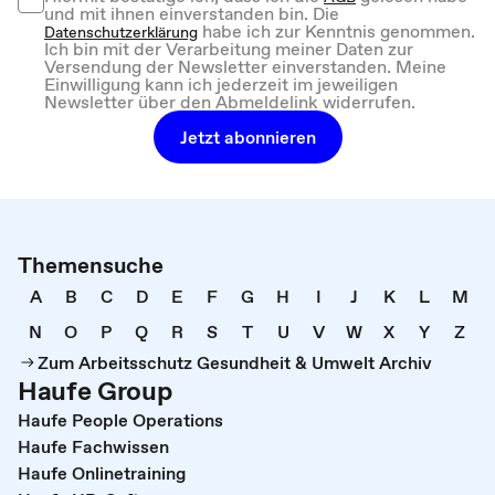
und mit ihnen einverstanden bin. Die
habe ich zur Kenntnis genommen.
Datenschutzerklärung
Ich bin mit der Verarbeitung meiner Daten zur
Versendung der Newsletter einverstanden. Meine
Einwilligung kann ich jederzeit im jeweiligen
Newsletter über den Abmeldelink widerrufen.
Jetzt abonnieren
Themensuche
A
B
C
D
E
F
G
H
I
J
K
L
M
N
O
P
Q
R
S
T
U
V
W
X
Y
Z
Zum Arbeitsschutz Gesundheit & Umwelt Archiv
Haufe Group
Haufe People Operations
Haufe Fachwissen
Haufe Onlinetraining