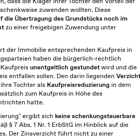
dass die Kläger ihrer Tochter den Vorteil der
 schenkweise zuwenden wollten. Diese
uf die Übertragung des Grundstücks
noch im
ht
zu einer freigebigen Zuwendung unter
ert der Immobilie entsprechenden Kaufpreis in
agsparteien haben die bürgerlich-rechtlich
r Kaufpreis
unentgeltlich gestundet
wird und die
eis entfallen sollen. Den darin liegenden
Verzich
ihre Tochter als
Kaufpreisreduzierung
in dem
sätzlich zum Kaufpreis in Höhe des
trichten hatte.
ierung" ergibt sich
keine schenkungsteuerbare
ß § 7 Abs. 1 Nr. 1 ErbStG im Hinblick auf die
 Der Zinsverzicht führt nicht zu einer