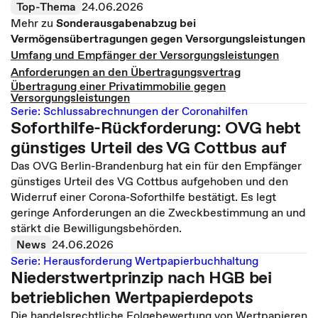
Top-Thema
24.06.2026
Mehr zu
Sonderausgabenabzug bei
Vermögensübertragungen gegen Versorgungsleistungen
Umfang und Empfänger der Versorgungsleistungen
Anforderungen an den Übertragungsvertrag
Übertragung einer Privatimmobilie gegen
Versorgungsleistungen
Serie: Schlussabrechnungen der Coronahilfen
Soforthilfe-Rückforderung: OVG hebt
günstiges Urteil des VG Cottbus auf
Das OVG Berlin-Brandenburg hat ein für den Empfänger
günstiges Urteil des VG Cottbus aufgehoben und den
Widerruf einer Corona-Soforthilfe bestätigt. Es legt
geringe Anforderungen an die Zweckbestimmung an und
stärkt die Bewilligungsbehörden.
News
24.06.2026
Serie: Herausforderung Wertpapierbuchhaltung
Niederstwertprinzip nach HGB bei
betrieblichen Wertpapierdepots
Die handelsrechtliche Folgebewertung von Wertpapieren