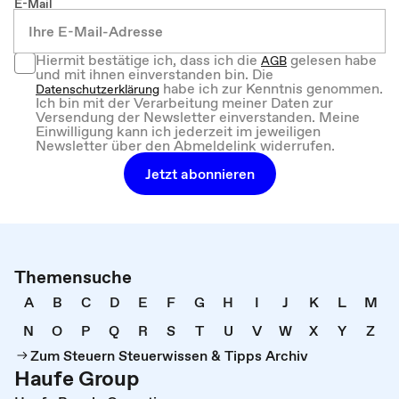
E-Mail
Hiermit bestätige ich, dass ich die
gelesen habe
AGB
und mit ihnen einverstanden bin. Die
habe ich zur Kenntnis genommen.
Datenschutzerklärung
Ich bin mit der Verarbeitung meiner Daten zur
Versendung der Newsletter einverstanden. Meine
Einwilligung kann ich jederzeit im jeweiligen
Newsletter über den Abmeldelink widerrufen.
Jetzt abonnieren
Themensuche
A
B
C
D
E
F
G
H
I
J
K
L
M
N
O
P
Q
R
S
T
U
V
W
X
Y
Z
Zum Steuern Steuerwissen & Tipps Archiv
Haufe Group