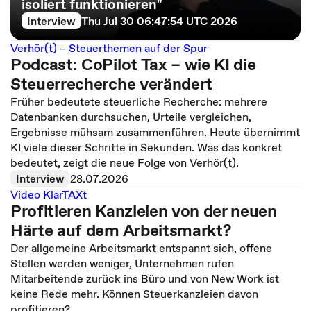
isoliert funktionieren"
Interview
Thu Jul 30 06:47:54 UTC 2026
Verhör(t) – Steuerthemen auf der Spur
Podcast: CoPilot Tax – wie KI die
Steuerrecherche verändert
Früher bedeutete steuerliche Recherche: mehrere
Datenbanken durchsuchen, Urteile vergleichen,
Ergebnisse mühsam zusammenführen. Heute übernimmt
KI viele dieser Schritte in Sekunden. Was das konkret
bedeutet, zeigt die neue Folge von Verhör(t).
Interview
28.07.2026
Video KlarTAXt
Profitieren Kanzleien von der neuen
Härte auf dem Arbeitsmarkt?
Der allgemeine Arbeitsmarkt entspannt sich, offene
Stellen werden weniger, Unternehmen rufen
Mitarbeitende zurück ins Büro und von New Work ist
keine Rede mehr. Können Steuerkanzleien davon
profitieren?