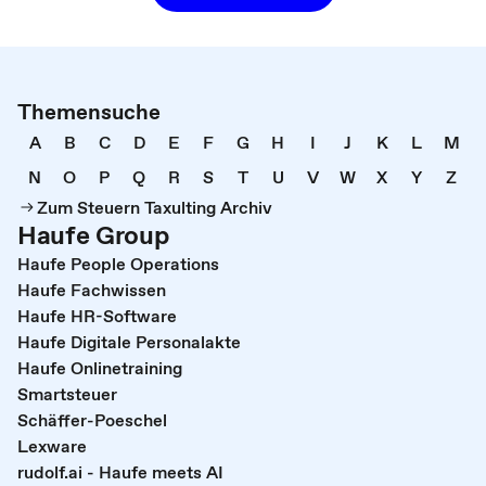
Themensuche
A
B
C
D
E
F
G
H
I
J
K
L
M
N
O
P
Q
R
S
T
U
V
W
X
Y
Z
Zum Steuern Taxulting Archiv
Haufe Group
Haufe People Operations
Haufe Fachwissen
Haufe HR-Software
Haufe Digitale Personalakte
Haufe Onlinetraining
Smartsteuer
Schäffer-Poeschel
Lexware
rudolf.ai - Haufe meets AI