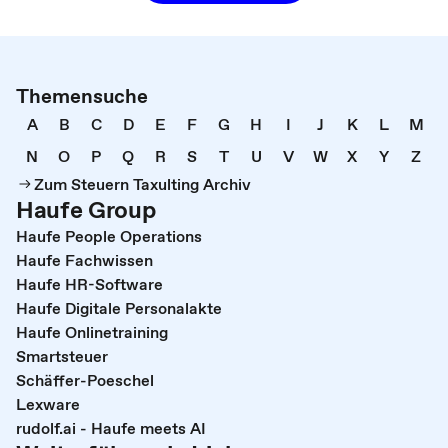
Themensuche
A
B
C
D
E
F
G
H
I
J
K
L
M
N
O
P
Q
R
S
T
U
V
W
X
Y
Z
Zum Steuern Taxulting Archiv
Haufe Group
Haufe People Operations
Haufe Fachwissen
Haufe HR-Software
Haufe Digitale Personalakte
Haufe Onlinetraining
Smartsteuer
Schäffer-Poeschel
Lexware
rudolf.ai - Haufe meets AI