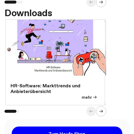
Downloads
7 Effizien
HR-Software: Markttrends und
Anbieterübersicht
mehr
Zum Haufe Shop