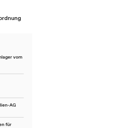
ordnung
nlager vom
ilien-AG
en für