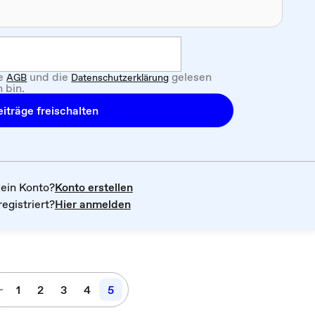
ie
und die
gelesen
AGB
Datenschutzerklärung
 bin.
iträge freischalten
kein Konto?
Konto erstellen
registriert?
Hier anmelden
1
2
3
4
5