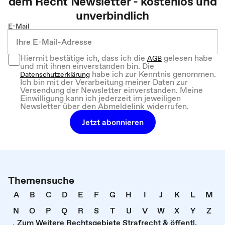
dem
Recht
Newsletter - kostenlos und
unverbindlich
E-Mail
Hiermit bestätige ich, dass ich die
gelesen habe
AGB
und mit ihnen einverstanden bin. Die
habe ich zur Kenntnis genommen.
Datenschutzerklärung
Ich bin mit der Verarbeitung meiner Daten zur
Versendung der Newsletter einverstanden. Meine
Einwilligung kann ich jederzeit im jeweiligen
Newsletter über den Abmeldelink widerrufen.
Jetzt abonnieren
Themensuche
A
B
C
D
E
F
G
H
I
J
K
L
M
N
O
P
Q
R
S
T
U
V
W
X
Y
Z
Zum Weitere Rechtsgebiete Strafrecht & öffentl.