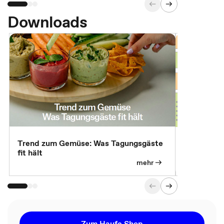
Downloads
Trend zum Gemüse: Was Tagungsgäste
Digital Gu
fit hält
mehr
Zum Haufe Shop