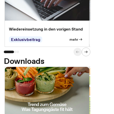
Wiedereinsetzung in den vorigen Stand
Erscheinen 
Parteien, 
Exklusivbeitrag
Exklusivb
mehr
Downloads