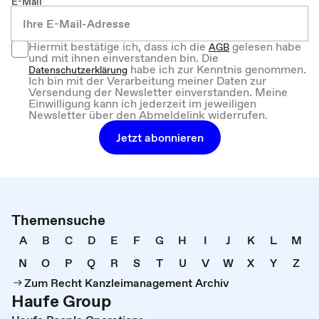
E-Mail
Hiermit bestätige ich, dass ich die
gelesen habe
AGB
und mit ihnen einverstanden bin. Die
habe ich zur Kenntnis genommen.
Datenschutzerklärung
Ich bin mit der Verarbeitung meiner Daten zur
Versendung der Newsletter einverstanden. Meine
Einwilligung kann ich jederzeit im jeweiligen
Newsletter über den Abmeldelink widerrufen.
Jetzt abonnieren
Themensuche
A
B
C
D
E
F
G
H
I
J
K
L
M
N
O
P
Q
R
S
T
U
V
W
X
Y
Z
Zum Recht Kanzleimanagement Archiv
Haufe Group