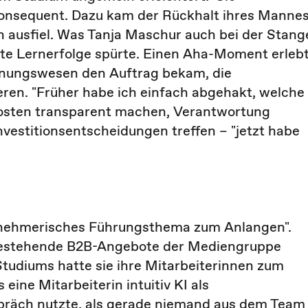
konsequent. Dazu kam der Rückhalt ihres Mannes
n ausfiel. Was Tanja Maschur auch bei der Stang
krete Lernerfolge spürte. Einen Aha-Moment erleb
echnungswesen den Auftrag bekam, die
eren. "Früher habe ich einfach abgehakt, welche
. Kosten transparent machen, Verantwortung
nvestitionsentscheidungen treffen – "jetzt habe
ternehmerisches Führungsthema zum Anlangen".
 bestehende B2B-Angebote der Mediengruppe
tudiums hatte sie ihre Mitarbeiterinnen zum
 eine Mitarbeiterin intuitiv KI als
präch nutzte, als gerade niemand aus dem Team