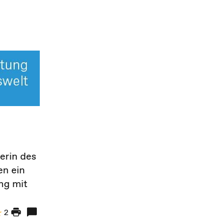
erin des
en ein
ng mit
2