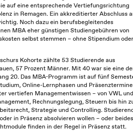
 sie auf eine entsprechende Vertiefungsrichtung
nz in Remagen. Ein akkreditierter Abschluss 
wichtig. Noch dazu ein berufsbegleitendes
r einen MBA eher günstigen Studiengebühren von
skosten selbst stemmen – ohne Stipendium ode
schurs Kohorte zählte 53 Studierende aus
auen, 57 Prozent Männer. Mit 40 war sie eine de
nfang 20. Das MBA-Programm ist auf fünf Semest
studium, Online-Lernphasen und Präsenztermine
ester vertiefen Managementwissen – von VWL un
nagement, Rechnungslegung, Steuern bis hin z
itsrecht, Strategie und Controlling. Studieren
oder in Präsenz absolvieren wollen – oder beides
htmodule finden in der Regel in Präsenz statt.