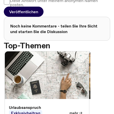
Diese Antwort unter meinem anonymen Namen
posten.
Veröffentlichen
Noch keine Kommentare - teilen Sie Ihre Sicht
und starten Sie die Diskussion
Top-Themen
Urlaubsanspruch
Ferienjobb
Exklusivbeitrag
Exklusivb
mehr