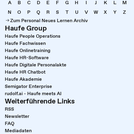
A
B
C
D
E
F
G
H
I
J
K
L
M
N
O
P
Q
R
S
T
U
V
W
X
Y
Z
Zum Personal Neues Lernen Archiv
Haufe Group
Haufe People Operations
Haufe Fachwissen
Haufe Onlinetraining
Haufe HR-Software
Haufe Digitale Personalakte
Haufe HR Chatbot
Haufe Akademie
Semigator Enterprise
rudolf.ai - Haufe meets AI
Weiterführende Links
RSS
Newsletter
FAQ
Mediadaten