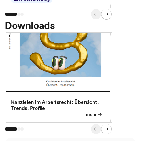
Downloads
Kanzleien im Arbeitsrecht: Übersicht,
MBA, Maste
Trends, Profile
für die KI-
mehr