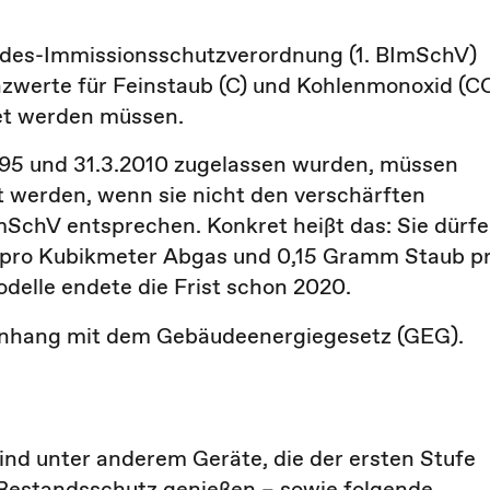
 Bundes-Immissionsschutzverordnung (1. BImSchV)
nzwerte für Feinstaub (C) und Kohlenmonoxid (CO
tet werden müssen.
1995 und 31.3.2010 zugelassen wurden, müssen
t werden, wenn sie nicht den verschärften
mSchV entsprechen. Konkret heißt das: Sie dürf
 pro Kubikmeter Abgas und 0,15 Gramm Staub p
delle endete die Frist schon 2020.
nhang mit dem Gebäudeenergiegesetz (GEG).
nd unter anderem Geräte, die der ersten Stufe
Bestandsschutz genießen – sowie folgende