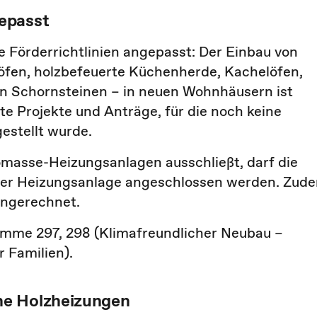
epasst
ie Förderrichtlinien angepasst: Der Einbau von
en, holzbefeuerte Küchenherde, Kachelöfen,
en Schornsteinen
–
in neuen Wohnhäusern ist
hte Projekte und Anträge, für die noch keine
estellt wurde.
masse-Heizungsanlagen ausschließt, darf die
 der Heizungsanlage angeschlossen werden. Zud
angerechnet.
amme 297, 298 (
Klimafreundlicher Neubau –
 Familien)
.
he Holzheizungen