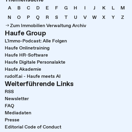
A
B
C
D
E
F
G
H
I
J
K
L
M
N
O
P
Q
R
S
T
U
V
W
X
Y
Z
Zum Immobilien Verwaltung Archiv
Haufe Group
L'Immo-Podcast: Alle Folgen
Haufe Onlinetraining
Haufe HR-Software
Haufe Digitale Personalakte
Haufe Akademie
rudolf.ai - Haufe meets AI
Weiterführende Links
RSS
Newsletter
FAQ
Mediadaten
Presse
Editorial Code of Conduct