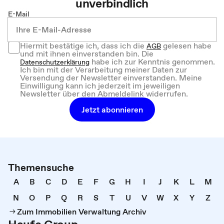
unverbindlich
E-Mail
Hiermit bestätige ich, dass ich die
gelesen habe
AGB
und mit ihnen einverstanden bin. Die
habe ich zur Kenntnis genommen.
Datenschutzerklärung
Ich bin mit der Verarbeitung meiner Daten zur
Versendung der Newsletter einverstanden. Meine
Einwilligung kann ich jederzeit im jeweiligen
Newsletter über den Abmeldelink widerrufen.
Jetzt abonnieren
Themensuche
A
B
C
D
E
F
G
H
I
J
K
L
M
N
O
P
Q
R
S
T
U
V
W
X
Y
Z
Zum Immobilien Verwaltung Archiv