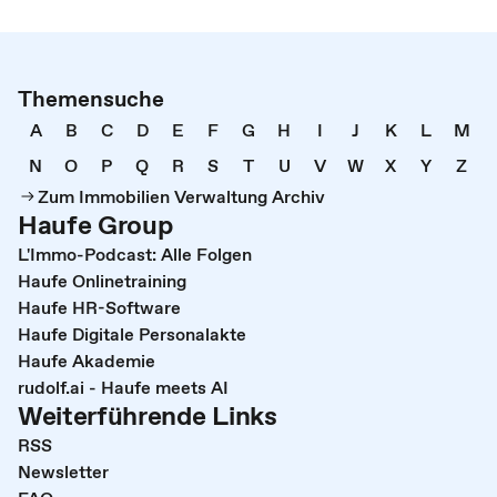
Themensuche
A
B
C
D
E
F
G
H
I
J
K
L
M
N
O
P
Q
R
S
T
U
V
W
X
Y
Z
Zum Immobilien Verwaltung Archiv
Haufe Group
L'Immo-Podcast: Alle Folgen
Haufe Onlinetraining
Haufe HR-Software
Haufe Digitale Personalakte
Haufe Akademie
rudolf.ai - Haufe meets AI
Weiterführende Links
RSS
Newsletter