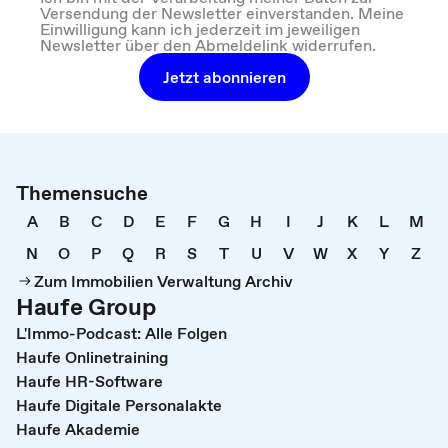
Versendung der Newsletter einverstanden. Meine
Einwilligung kann ich jederzeit im jeweiligen
Newsletter über den Abmeldelink widerrufen.
Jetzt abonnieren
Themensuche
A
B
C
D
E
F
G
H
I
J
K
L
M
N
O
P
Q
R
S
T
U
V
W
X
Y
Z
Zum Immobilien Verwaltung Archiv
Haufe Group
L'Immo-Podcast: Alle Folgen
Haufe Onlinetraining
Haufe HR-Software
Haufe Digitale Personalakte
Haufe Akademie