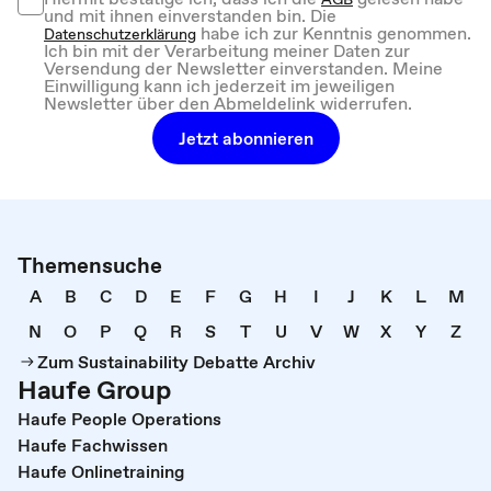
und mit ihnen einverstanden bin. Die
habe ich zur Kenntnis genommen.
Datenschutzerklärung
Ich bin mit der Verarbeitung meiner Daten zur
Versendung der Newsletter einverstanden. Meine
Einwilligung kann ich jederzeit im jeweiligen
Newsletter über den Abmeldelink widerrufen.
Jetzt abonnieren
Themensuche
A
B
C
D
E
F
G
H
I
J
K
L
M
N
O
P
Q
R
S
T
U
V
W
X
Y
Z
Zum Sustainability Debatte Archiv
Haufe Group
Haufe People Operations
Haufe Fachwissen
Haufe Onlinetraining