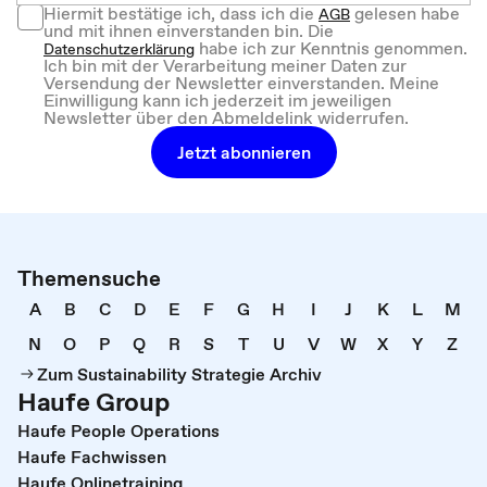
Hiermit bestätige ich, dass ich die
gelesen habe
AGB
und mit ihnen einverstanden bin. Die
habe ich zur Kenntnis genommen.
Datenschutzerklärung
Ich bin mit der Verarbeitung meiner Daten zur
Versendung der Newsletter einverstanden. Meine
Einwilligung kann ich jederzeit im jeweiligen
Newsletter über den Abmeldelink widerrufen.
Jetzt abonnieren
Themensuche
A
B
C
D
E
F
G
H
I
J
K
L
M
N
O
P
Q
R
S
T
U
V
W
X
Y
Z
Zum Sustainability Strategie Archiv
Haufe Group
Haufe People Operations
Haufe Fachwissen
Haufe Onlinetraining