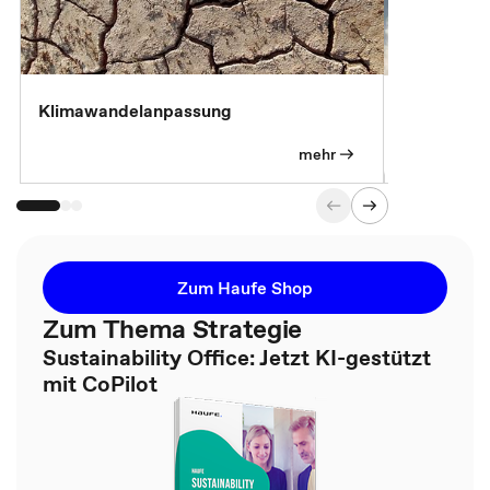
Klimawandelanpassung
Klimastrat
Pflichtübu
mehr
Zum Haufe Shop
Zum Thema Strategie
Sustainability Office: Jetzt KI-gestützt
mit CoPilot