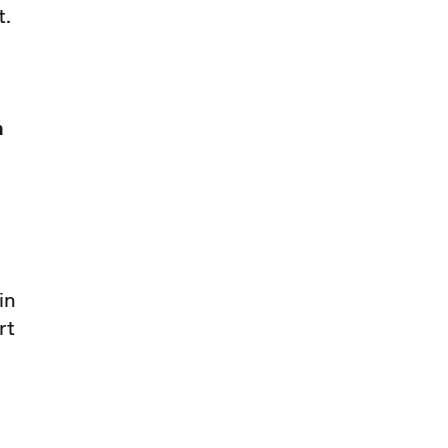
t.
n
in
rt