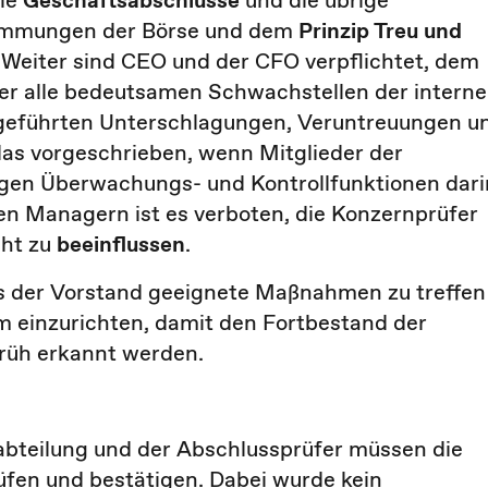
lle
Geschäftsabschlüsse
und die übrige
stimmungen der Börse und dem
Prinzip Treu und
 Weiter sind CEO und der CFO verpflichtet, dem
r alle bedeutsamen Schwachstellen der intern
chgeführten Unterschlagungen, Veruntreuungen u
das vorgeschrieben, wenn Mitglieder der
igen Überwachungs- und Kontrollfunktionen dari
en Managern ist es verboten, die Konzernprüfer
cht zu
beeinflussen
.
ss der Vorstand geeignete Maßnahmen zu treffen
 einzurichten, damit den Fortbestand der
rüh erkannt werden.
zabteilung und der Abschlussprüfer müssen die
fen und bestätigen. Dabei wurde kein