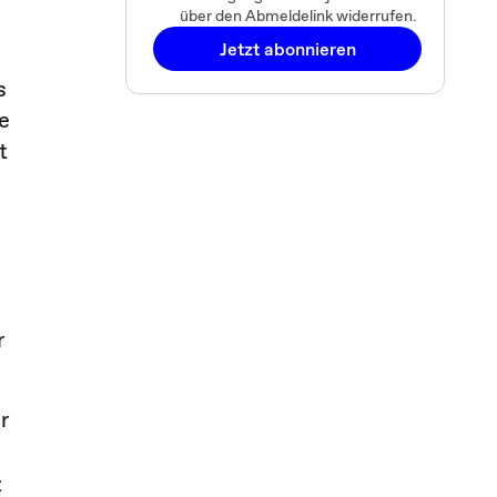
über den Abmeldelink widerrufen.
Jetzt abonnieren
s
e
t
r
r
z