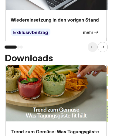
Wiedereinsetzung in den vorigen Stand
Erscheinen 
Parteien, 
Exklusivbeitrag
Exklusivb
mehr
Downloads
Trend zum Gemüse: Was Tagungsgäste
Digital Gu