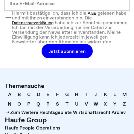
Hiermit bestätige ich, dass ich die
gelesen habe
AGB
und mit ihnen einverstanden bin. Die
habe ich zur Kenntnis genommen.
Datenschutzerklärung
Ich bin mit der Verarbeitung meiner Daten zur
Versendung der Newsletter einverstanden. Meine
Einwilligung kann ich jederzeit im jeweiligen
Newsletter über den Abmeldelink widerrufen.
Jetzt abonnieren
Themensuche
A
B
C
D
E
F
G
H
I
J
K
L
M
N
O
P
Q
R
S
T
U
V
W
X
Y
Z
Zum Weitere Rechtsgebiete Wirtschaftsrecht Archiv
Haufe Group
Haufe People Operations