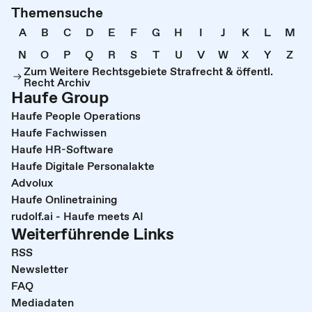
Themensuche
A
B
C
D
E
F
G
H
I
J
K
L
M
N
O
P
Q
R
S
T
U
V
W
X
Y
Z
Zum Weitere Rechtsgebiete Strafrecht & öffentl.
Recht Archiv
Haufe Group
Haufe People Operations
Haufe Fachwissen
Haufe HR-Software
Haufe Digitale Personalakte
Advolux
Haufe Onlinetraining
rudolf.ai - Haufe meets AI
Weiterführende Links
RSS
Newsletter
FAQ
Mediadaten