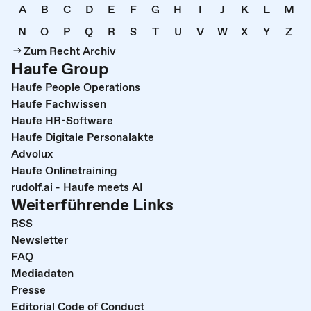
A
B
C
D
E
F
G
H
I
J
K
L
M
N
O
P
Q
R
S
T
U
V
W
X
Y
Z
Zum Recht Archiv
Haufe Group
Haufe People Operations
Haufe Fachwissen
Haufe HR-Software
Haufe Digitale Personalakte
Advolux
Haufe Onlinetraining
rudolf.ai - Haufe meets AI
Weiterführende Links
RSS
Newsletter
FAQ
Mediadaten
Presse
Editorial Code of Conduct