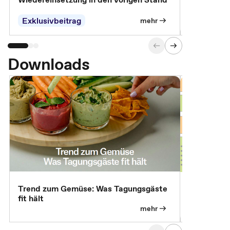
Parteien, 
Exklusivbeitrag
Exklusivb
mehr
Downloads
Trend zum Gemüse: Was Tagungsgäste
Digital Gu
fit hält
mehr