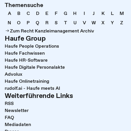
Themensuche
A
B
C
D
E
F
G
H
I
J
K
L
M
N
O
P
Q
R
S
T
U
V
W
X
Y
Z
Zum Recht Kanzleimanagement Archiv
Haufe Group
Haufe People Operations
Haufe Fachwissen
Haufe HR-Software
Haufe Digitale Personalakte
Advolux
Haufe Onlinetraining
rudolf.ai - Haufe meets AI
Weiterführende Links
RSS
Newsletter
FAQ
Mediadaten