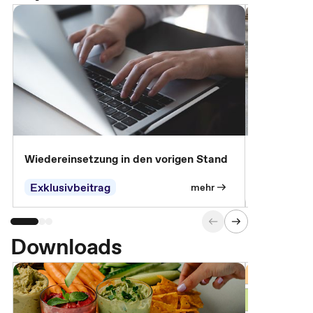
Wiedereinsetzung in den vorigen Stand
Erscheinen 
Parteien, 
Exklusivbeitrag
Exklusivb
mehr
Downloads