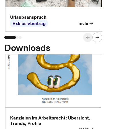
Urlaubsanspruch
Ferienjobb
Exklusivbeitrag
Exklusivb
mehr
Downloads
Kanzleien im Arbeitsrecht: Übersicht,
MBA, Maste
Trends, Profile
für die KI-
mehr