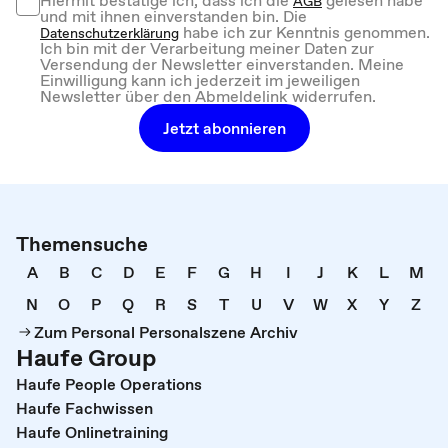
Hiermit bestätige ich, dass ich die
gelesen habe
AGB
und mit ihnen einverstanden bin. Die
habe ich zur Kenntnis genommen.
Datenschutzerklärung
Ich bin mit der Verarbeitung meiner Daten zur
Versendung der Newsletter einverstanden. Meine
Einwilligung kann ich jederzeit im jeweiligen
Newsletter über den Abmeldelink widerrufen.
Jetzt abonnieren
Themensuche
A
B
C
D
E
F
G
H
I
J
K
L
M
N
O
P
Q
R
S
T
U
V
W
X
Y
Z
Zum Personal Personalszene Archiv
Haufe Group
Haufe People Operations
Haufe Fachwissen
Haufe Onlinetraining