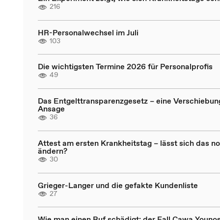
216
HR-Personalwechsel im Juli
103
Die wichtigsten Termine 2026 für Personalprofis
49
Das Entgelttransparenzgesetz – eine Verschiebun
Ansage
36
Attest am ersten Krankheitstag – lässt sich das n
ändern?
30
Grieger-Langer und die gefakte Kundenliste
27
Wie man einen Ruf schädigt: der Fall Cawa Younos