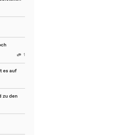
och
1
t es auf
d zu den