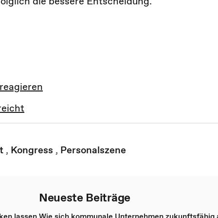
lglich die bessere Entscheidung.
reagieren
eicht
t
,
Kongress
,
Personalszene
Neueste Beiträge
nken lassen
Wie sich kommunale Unternehmen zukunftsfähig a