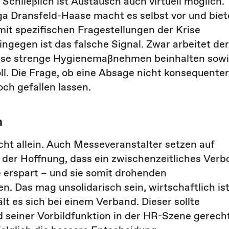
chließlich ist Austausch auch virtuell möglich.
a Dransfeld-Haase macht es selbst vor und biet
 mit spezifischen Fragestellungen der Krise
ngegen ist das falsche Signal. Zwar arbeitet der
eise strenge Hygienemaßnehmen beinhalten sow
l. Die Frage, ob eine Absage nicht konsequenter
och gefallen lassen.
n
cht allein. Auch Messeveranstalter setzen auf
 der Hoffnung, dass ein zwischenzeitliches Verb
ge erspart – und sie somit drohenden
. Das mag unsolidarisch sein, wirtschaftlich is
t es sich bei einem Verband. Dieser sollte
seiner Vorbildfunktion in der HR-Szene gerech