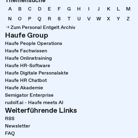
A
B
C
D
E
F
G
H
I
J
K
L
M
N
O
P
Q
R
S
T
U
V
W
X
Y
Z
Zum Personal Entgelt Archiv
Haufe Group
Haufe People Operations
Haufe Fachwissen
Haufe Onlinetraining
Haufe HR-Software
Haufe Digitale Personalakte
Haufe HR Chatbot
Haufe Akademie
Semigator Enterprise
rudolf.ai - Haufe meets AI
Weiterführende Links
RSS
Newsletter
FAQ