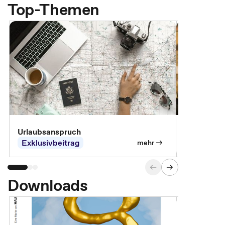
Top-Themen
Urlaubsanspruch
Ferienjobb
Exklusivbeitrag
Exklusivb
mehr
Downloads