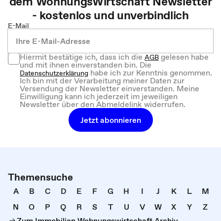
dem
WohnungsWirtschaft
Newsletter
- kostenlos und unverbindlich
E-Mail
Hiermit bestätige ich, dass ich die
gelesen habe
AGB
und mit ihnen einverstanden bin. Die
habe ich zur Kenntnis genommen.
Datenschutzerklärung
Ich bin mit der Verarbeitung meiner Daten zur
Versendung der Newsletter einverstanden. Meine
Einwilligung kann ich jederzeit im jeweiligen
Newsletter über den Abmeldelink widerrufen.
Jetzt abonnieren
Themensuche
A
B
C
D
E
F
G
H
I
J
K
L
M
N
O
P
Q
R
S
T
U
V
W
X
Y
Z
Zum Immobilien Wohnungswirtschaft Archiv