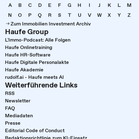
A
B
C
D
E
F
G
H
I
J
K
L
M
N
O
P
Q
R
S
T
U
V
W
X
Y
Z
Zum Immobilien Investment Archiv
Haufe Group
L'Immo-Podcast: Alle Folgen
Haufe Onlinetraining
Haufe HR-Software
Haufe Digitale Personalakte
Haufe Akademie
rudolf.ai - Haufe meets AI
Weiterführende Links
RSS
Newsletter
FAQ
Mediadaten
Presse
Editorial Code of Conduct
Redaktionsrichtlinie zum KI-Einsatz