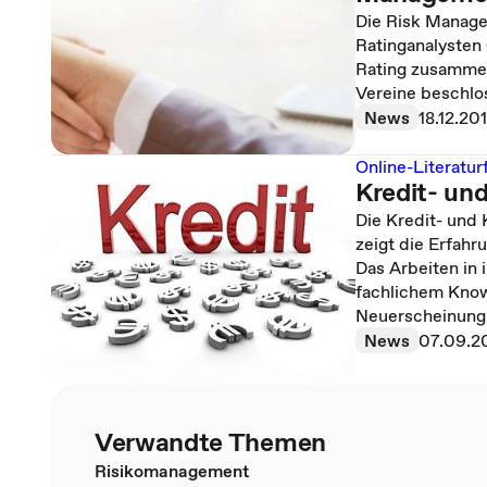
Die Risk Manag
Ratinganalysten
Rating zusammen
Vereine beschlo
News
18.12.20
Online-Literatu
Kredit- un
Die Kredit- und
zeigt die Erfahr
Das Arbeiten in 
fachlichem Know
Neuerscheinung
News
07.09.2
Verwandte Themen
Risikomanagement