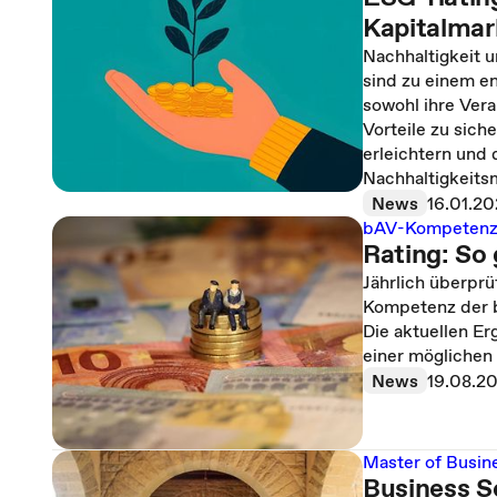
Kapitalmar
Nachhaltigkeit 
sind zu einem e
sowohl ihre Vera
Vorteile zu sich
erleichtern und 
Nachhaltigkeits
News
16.01.2
bAV-Kompetenz
Rating: So 
Jährlich überprü
Kompetenz der b
Die aktuellen E
einer möglichen
News
19.08.2
Master of Busin
Business S