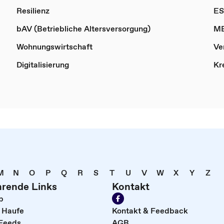
Resilienz
ES
bAV (Betriebliche Altersversorgung)
M
Wohnungswirtschaft
Ve
Digitalisierung
Kr
M
N
O
P
Q
R
S
T
U
V
W
X
Y
Z
hrende Links
Kontakt
p
i Haufe
Kontakt & Feedback
Feeds
AGB