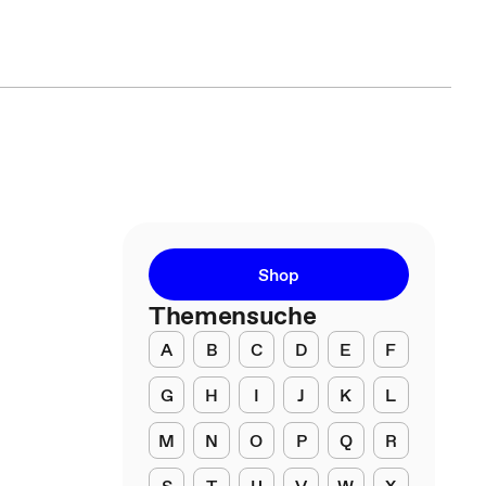
Shop
Themensuche
A
B
C
D
E
F
G
H
I
J
K
L
M
N
O
P
Q
R