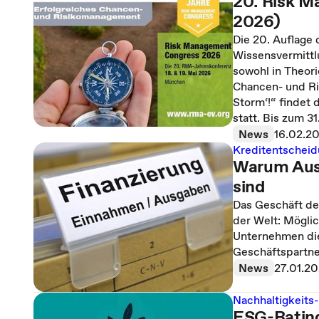
20. Risk M
2026)
Die 20. Auflage
Wissensvermittl
sowohl in Theori
Chancen- und R
Storm‘!“ findet 
statt. Bis zum 3
News
16.02.2
Kreditentschei
Warum Ausk
sind
Das Geschäft de
der Welt: Möglic
Unternehmen die
Geschäftspartne
News
27.01.2
Nachhaltigkeits-
ESG-Rating