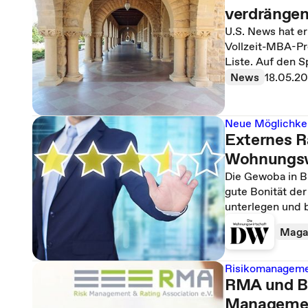
verdrängen
U.S. News hat er
Vollzeit-MBA-Pro
Liste. Auf den S
News
18.05.2
Neue Möglichkei
Externes Ra
Wohnungsw
Die Gewoba in B
gute Bonität de
unterlegen und b
Maga
Risikomanageme
RMA und B
Management