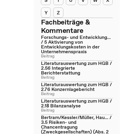
S
T
U
V
W
X
Y
Z
Fachbeiträge &
Kommentare
Forschungs- und Entwicklung...
/ 5 Aktivierung von
Entwicklungskosten in der
Unternehmenspraxis
Beitrag
Literaturauswertung zum HGB /
2.56 Integrierte
Berichterstattung
Beitrag
Literaturauswertung zum HGB /
2.76 Konzernlagebericht
Beitrag
Literaturauswertung zum HGB /
2.18 Bilanzanalyse
Beitrag
Bertram/Kessler/Müller, Hau... /
3.5 Risiken- und
Chancentragung
(Zweckgesellschaften) (Abs. 2