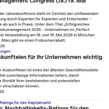
anagement Congress (18./19. Mai
 der Jahreskonferenz steht im Zeichen der umfassenden
ung durch Experten für Experten und Entscheider –
e als auch in Praxis. Unter dem Titel „Erfolgreiches
isikomanagement 2026 - Unternehmen im ‚Perfect
die Veranstaltung am 18. und 19. Mai 2026 in München
1. März gibt es einen Frübucherrabatt.
026
dungen
unfteien für Ihr Unternehmen wichtig
r Auskunfteien ist eines der ältesten Geschäftsmodelle
hst zuverlässige Informationen liefern, damit
 Bonität Ihrer bestehenden und potenziellen
r einschätzen können.
025
Ratings für den Kapitalmarkt
: Nachhaltigkeits-Ratings für den