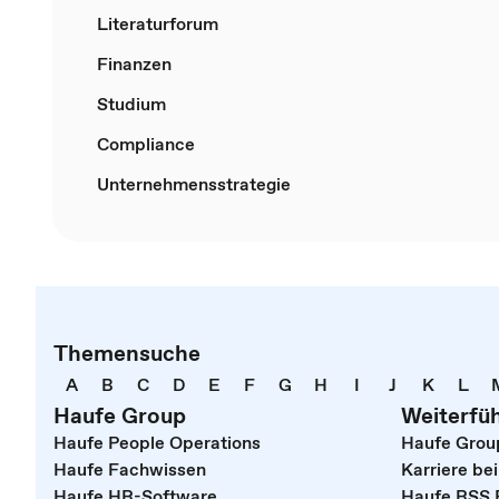
Literaturforum
Finanzen
Studium
Compliance
Unternehmensstrategie
Themensuche
A
B
C
D
E
F
G
H
I
J
K
L
Haufe Group
Weiterfü
Haufe People Operations
Haufe Grou
Haufe Fachwissen
Karriere be
Haufe HR-Software
Haufe RSS 