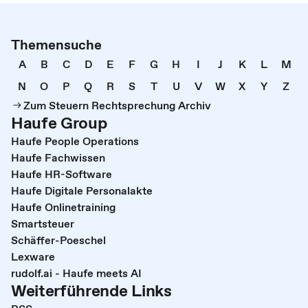
Themensuche
A
B
C
D
E
F
G
H
I
J
K
L
M
N
O
P
Q
R
S
T
U
V
W
X
Y
Z
Zum Steuern Rechtsprechung Archiv
Haufe Group
Haufe People Operations
Haufe Fachwissen
Haufe HR-Software
Haufe Digitale Personalakte
Haufe Onlinetraining
Smartsteuer
Schäffer-Poeschel
Lexware
rudolf.ai - Haufe meets AI
Weiterführende Links