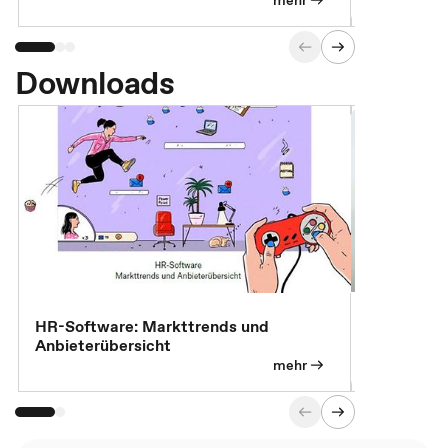
mehr
Downloads
7 Effizien
HR-Software: Markttrends und
Anbieterübersicht
mehr