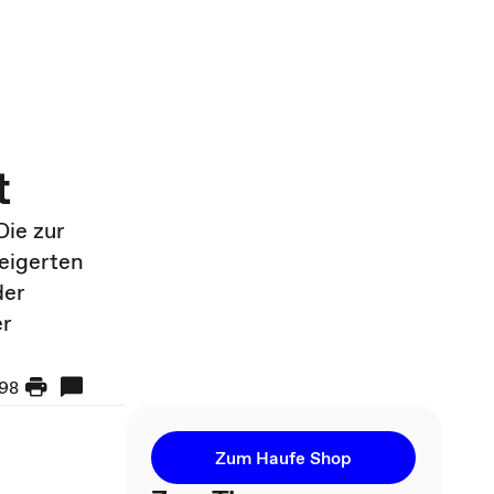
t
ie zur
eigerten
der
er
98
Zum Haufe Shop