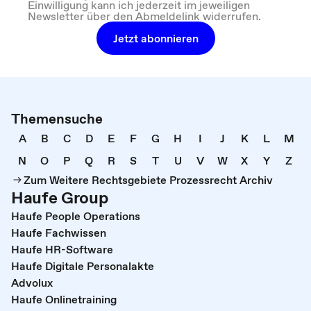
Einwilligung kann ich jederzeit im jeweiligen
Newsletter über den Abmeldelink widerrufen.
Jetzt abonnieren
Themensuche
A
B
C
D
E
F
G
H
I
J
K
L
M
N
O
P
Q
R
S
T
U
V
W
X
Y
Z
Zum Weitere Rechtsgebiete Prozessrecht Archiv
Haufe Group
Haufe People Operations
Haufe Fachwissen
Haufe HR-Software
Haufe Digitale Personalakte
Advolux
Haufe Onlinetraining