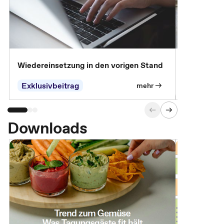
Wiedereinsetzung in den vorigen Stand
Erscheinen 
Parteien, 
Exklusivbeitrag
Exklusivb
mehr
Downloads