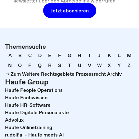
Newsletter über den Abmeldelink widerrufen.
Jetzt abonnieren
Themensuche
A
B
C
D
E
F
G
H
I
J
K
L
M
N
O
P
Q
R
S
T
U
V
W
X
Y
Z
Zum Weitere Rechtsgebiete Prozessrecht Archiv
Haufe Group
Haufe People Operations
Haufe Fachwissen
Haufe HR-Software
Haufe Digitale Personalakte
Advolux
Haufe Onlinetraining
rudolf.ai - Haufe meets AI