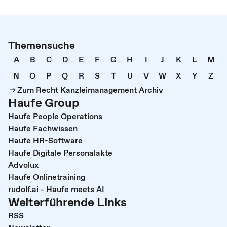
Themensuche
A
B
C
D
E
F
G
H
I
J
K
L
M
N
O
P
Q
R
S
T
U
V
W
X
Y
Z
Zum Recht Kanzleimanagement Archiv
Haufe Group
Haufe People Operations
Haufe Fachwissen
Haufe HR-Software
Haufe Digitale Personalakte
Advolux
Haufe Onlinetraining
rudolf.ai - Haufe meets AI
Weiterführende Links
RSS