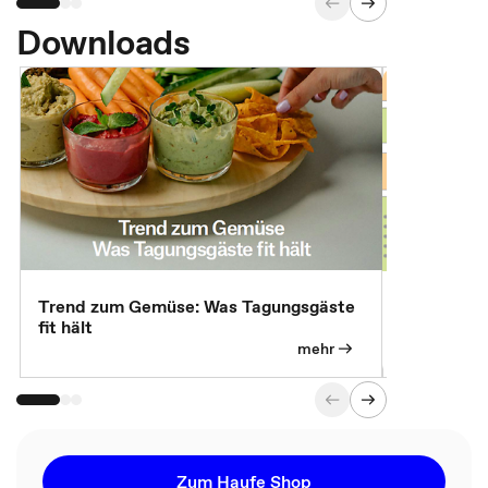
Downloads
Trend zum Gemüse: Was Tagungsgäste
Digital Gu
fit hält
mehr
Zum Haufe Shop