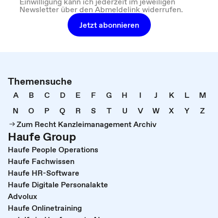
Einwilligung kann ich jederzeit im jeweiligen
Newsletter über den Abmeldelink widerrufen.
Jetzt abonnieren
Themensuche
A
B
C
D
E
F
G
H
I
J
K
L
M
N
O
P
Q
R
S
T
U
V
W
X
Y
Z
Zum Recht Kanzleimanagement Archiv
Haufe Group
Haufe People Operations
Haufe Fachwissen
Haufe HR-Software
Haufe Digitale Personalakte
Advolux
Haufe Onlinetraining