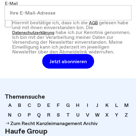
E-Mail
Hiermit bestätige ich, dass ich die
gelesen habe
AGB
und mit ihnen einverstanden bin. Die
habe ich zur Kenntnis genommen.
Datenschutzerklärung
Ich bin mit der Verarbeitung meiner Daten zur
Versendung der Newsletter einverstanden. Meine
Einwilligung kann ich jederzeit im jeweiligen
Newsletter über den Abmeldelink widerrufen.
Jetzt abonnieren
Themensuche
A
B
C
D
E
F
G
H
I
J
K
L
M
N
O
P
Q
R
S
T
U
V
W
X
Y
Z
Zum Recht Kanzleimanagement Archiv
Haufe Group