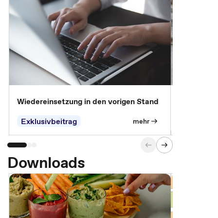
Wiedereinsetzung in den vorigen Stand
Erscheinen 
Parteien, 
Exklusivbeitrag
Exklusivb
mehr
Downloads