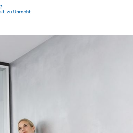
l?
alt, zu Unrecht