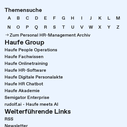
Themensuche
A
B
C
D
E
F
G
H
I
J
K
L
M
N
O
P
Q
R
S
T
U
V
W
X
Y
Z
Zum Personal HR-Management Archiv
Haufe Group
Haufe People Operations
Haufe Fachwissen
Haufe Onlinetraining
Haufe HR-Software
Haufe Digitale Personalakte
Haufe HR Chatbot
Haufe Akademie
Semigator Enterprise
rudolf.ai - Haufe meets AI
Weiterführende Links
RSS
Newsletter