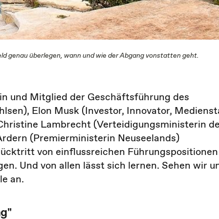
rfeld genau überlegen, wann und wie der Abgang vonstatten geht.
in und Mitglied der Geschäftsführung des
sen), Elon Musk (Investor, Innovator, Medienst
Christine Lambrecht (Verteidigungsministerin d
Ardern (Premierministerin Neuseelands)
ücktritt von einflussreichen Führungspositionen
n. Und von allen lässt sich lernen. Sehen wir u
le an.
ng"