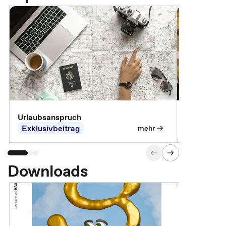
Urlaubsanspruch
Ferienjobb
Exklusivbeitrag
Exklusivb
mehr
Downloads