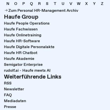
N
O
P
Q
R
S
T
U
V
W
X
Y
Z
Zum Personal HR-Management Archiv
Haufe Group
Haufe People Operations
Haufe Fachwissen
Haufe Onlinetraining
Haufe HR-Software
Haufe Digitale Personalakte
Haufe HR Chatbot
Haufe Akademie
Semigator Enterprise
rudolf.ai - Haufe meets AI
Weiterführende Links
RSS
Newsletter
FAQ
Mediadaten
Presse