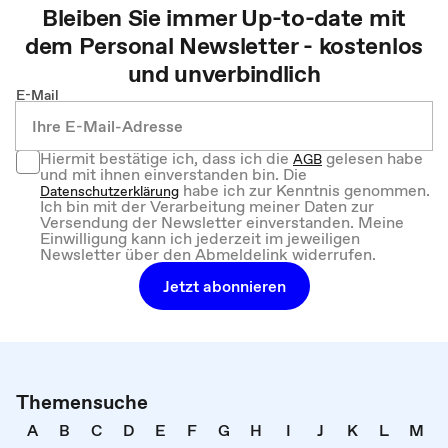
Bleiben Sie immer Up-to-date mit
dem
Personal
Newsletter - kostenlos
und unverbindlich
E-Mail
Hiermit bestätige ich, dass ich die
gelesen habe
AGB
und mit ihnen einverstanden bin. Die
habe ich zur Kenntnis genommen.
Datenschutzerklärung
Ich bin mit der Verarbeitung meiner Daten zur
Versendung der Newsletter einverstanden. Meine
Einwilligung kann ich jederzeit im jeweiligen
Newsletter über den Abmeldelink widerrufen.
Jetzt abonnieren
Themensuche
A
B
C
D
E
F
G
H
I
J
K
L
M