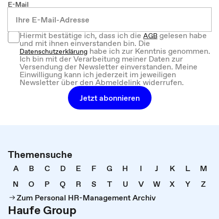
E-Mail
Hiermit bestätige ich, dass ich die
gelesen habe
AGB
und mit ihnen einverstanden bin. Die
habe ich zur Kenntnis genommen.
Datenschutzerklärung
Ich bin mit der Verarbeitung meiner Daten zur
Versendung der Newsletter einverstanden. Meine
Einwilligung kann ich jederzeit im jeweiligen
Newsletter über den Abmeldelink widerrufen.
Jetzt abonnieren
Themensuche
A
B
C
D
E
F
G
H
I
J
K
L
M
N
O
P
Q
R
S
T
U
V
W
X
Y
Z
Zum Personal HR-Management Archiv
Haufe Group