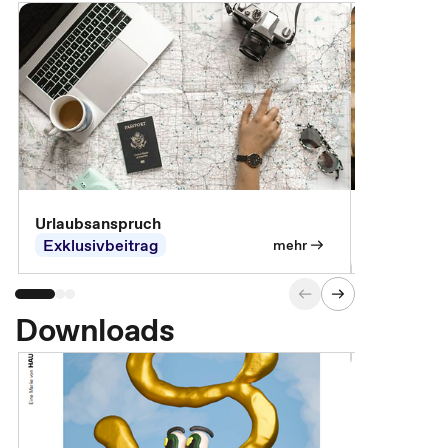
Urlaubsanspruch
Ferienjobb
Exklusivbeitrag
Exklusivb
mehr
Downloads