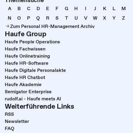
A
B
C
D
E
F
G
H
I
J
K
L
M
N
O
P
Q
R
S
T
U
V
W
X
Y
Z
Zum Personal HR-Management Archiv
Haufe Group
Haufe People Operations
Haufe Fachwissen
Haufe Onlinetraining
Haufe HR-Software
Haufe Digitale Personalakte
Haufe HR Chatbot
Haufe Akademie
Semigator Enterprise
rudolf.ai - Haufe meets AI
Weiterführende Links
RSS
Newsletter
FAQ