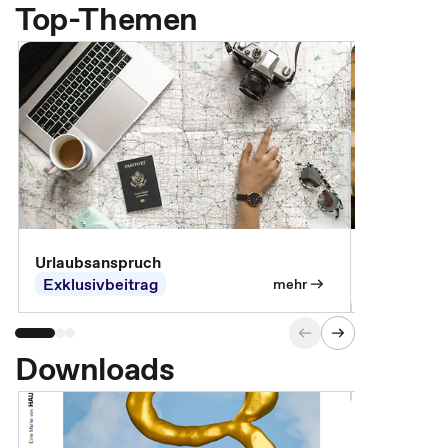
Top-Themen
Urlaubsanspruch
Ferienjobb
Exklusivbeitrag
Exklusivb
mehr
Downloads